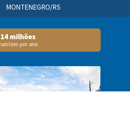
MONTENEGRO/RS
14 milhões
matrizes por ano
ABORATÓRIO